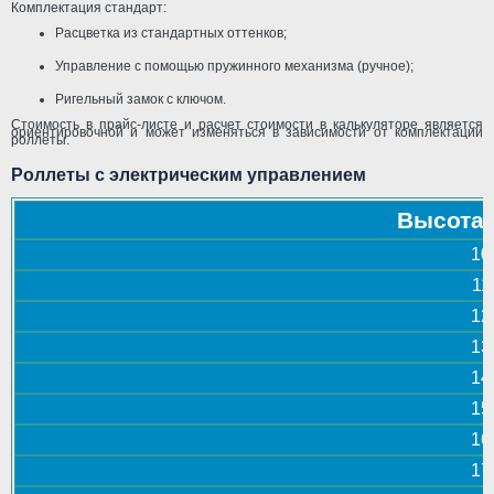
Комплектация стандарт:
Расцветка из стандартных оттенков;
Управление с помощью пружинного механизма (ручное);
Ригельный замок с ключом.
Стоимость в прайс-листе и расчет стоимости в калькуляторе является
ориентировочной и может изменяться в зависимости от комплектации
роллеты.
Роллеты с электрическим управлением
Высота
10
11
12
13
14
15
16
17