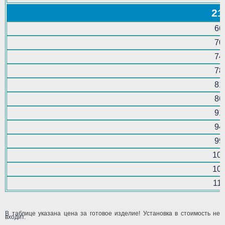
21
66
70
74
78
81
86
91
94
99
10
10
11
В таблице указана цена за готовое изделие! Установка в стоимость не
входит.